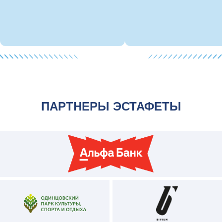
КУПИТЬ МЕРЧ
КОНТАКТЫ
ПО ВСЕМ ВОПРОСАМ:
+7 (916) 737-30-50
ski_factory@mail.ru
#ГонкаУралхимSkiFactory
#УралхимSkiFactory